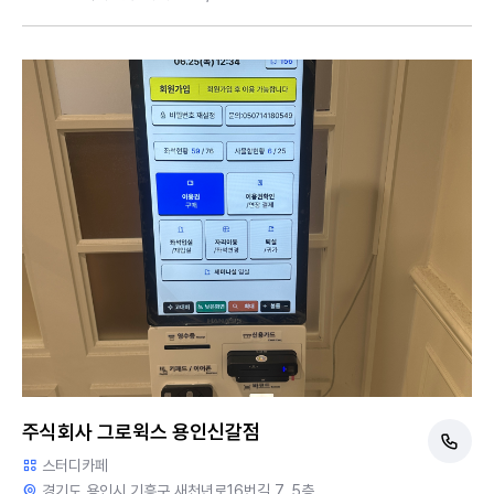
주식회사 그로윅스 용인신갈점
스터디카페
경기도 용인시 기흥구 새천년로16번길 7, 5층