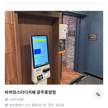
비허밍스터디카페 광주풍암점
스터디카페
광주광역시 서구 풍암1로 19, 301, 302호