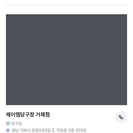
제이엠당구장 거제점
당구장
경남 거제시 장평3로3길 3, 106동 3층 303호