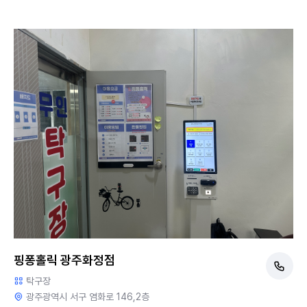
핑퐁홀릭 광주화정점
탁구장
광주광역시 서구 염화로 146,2층