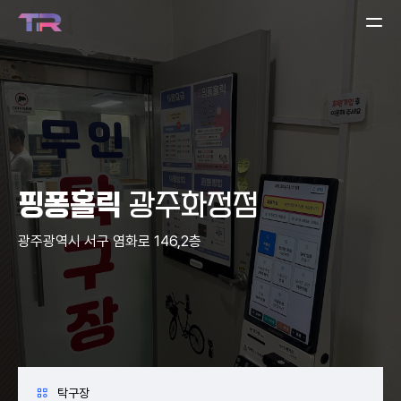
핑퐁홀릭
광주화정점
광주광역시 서구 염화로 146,2층
탁구장